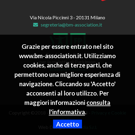
Via Nicola Piccinni 3 - 20131 Milano
segreteria@bm-association.it
Grazie per essere entrato nel sito
Fondazione Pezzoli
www.bm-association.it. Utilizziamo
per la malattia di Parkinson
cookies, anche di terze parti, che
www.parkinson.it
permettono una migliore esperienza di
navigazione. Cliccando su 'Accetto'
acconsenti al loro utilizzo. Per
maggiori informazioni
consulta
l'informativa
.
Copyright ©2018 - C.F. 97600830158 -
Privacy e Cookie
Policy
Accetto
Web Design:
Euromedia S.r.l.