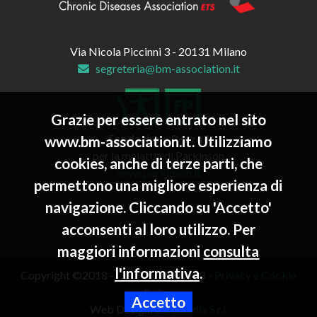
Via Nicola Piccinni 3 - 20131 Milano
segreteria@bm-association.it
Grazie per essere entrato nel sito
Fondazione Pezzoli
www.bm-association.it. Utilizziamo
per la malattia di Parkinson
cookies, anche di terze parti, che
www.parkinson.it
permettono una migliore esperienza di
navigazione. Cliccando su 'Accetto'
acconsenti al loro utilizzo. Per
maggiori informazioni
consulta
l'informativa
.
Copyright ©2018 - C.F. 97600830158 -
Privacy e Cookie
Policy
Accetto
Web Design:
Euromedia S.r.l.