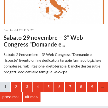
Evento del:
29/11/2025
Sabato 29 novembre – 3° Web
Congress “Domande e...
Sabato 29 novembre – 3° Web Congress “Domande e
risposte” Evento online dedicato a terapie farmacologiche e
complesse, riabilitazione, dietoterapia, banche dei tessuti e
progetti dedicati alle famiglie. www.pa...
1
2
3
4
5
6
7
8
9
…
prossima ›
ultima »