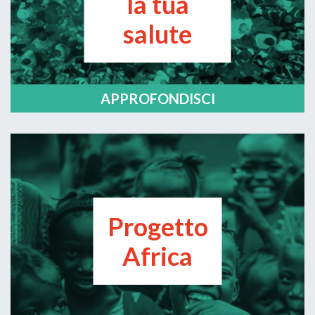
la tua
salute
APPROFONDISCI
Progetto
Africa